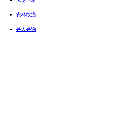
优惠信息
农林牧渔
寻人寻物